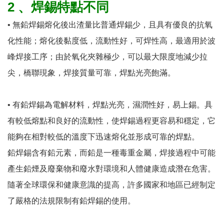
2 、焊錫特點不同
• 無鉛焊錫熔化後出渣量比普通焊錫少，且具有優良的抗氧
化性能；熔化後黏度低，流動性好，可焊性高，最適用於波
峰焊接工序；由於氧化夾雜極少，可以最大限度地減少拉
尖，橋聯現象，焊接質量可靠，焊點光亮飽滿。
• 有鉛焊錫為電解材料，焊點光亮，濕潤性好，易上錫。具
有較低熔點和良好的流動性，使焊錫過程更容易和穩定，它
能夠在相對較低的溫度下迅速熔化並形成可靠的焊點。
鉛焊錫含有鉛元素，而鉛是一種毒重金屬，焊接過程中可能
產生鉛煙及廢棄物和廢水對環境和人體健康造成潛在危害。
隨著全球環保和健康意識的提高，許多國家和地區已經制定
了嚴格的法規限制有鉛焊錫的使用。