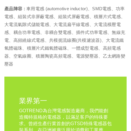
產品陣容 :
車用電感 (automotive inductor)、SMD電感、功率
電感、
組裝式非屏蔽電感
、
組裝式屏蔽電感
、
積層片式電感
、
大電流氣隙式儲能電感
、
大電流扁平線電感
、
大電流模壓電
感
、
耦合功率電感
、
非耦合雙電感
、
插件式功率電感
、
無線充
電
、高頻繞線式電感、
共模扼流線圈
(共模濾波器)
、
大電流鐵
氧體磁珠
、
積層片式鐵氧體磁珠
、一體成型電感、高頻電感
器、空氣線圈、積層陶瓷高頻電感、電源變壓器、乙太網路變
壓器
業界第一
GOTREND為台灣電感製造廠商，我們能創
造獨特規格的電感器，以滿足客戶的特殊要
求。曾經生產行業首創的GTSD特殊電感器包
裝系列，在亞洲被廣泛用於消費和工業應