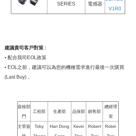
SERIES
電感器
V1R0
建議貴司客戶對策 :
• 配合我司EOL政策
• EOL之前，建議可以為您的機種需求進行最後一次購買
(Last Buy) 。
簽核部
總經理
工程部
生產部
品保部
銷售部
門
室
主管簽
Toby
Han Dong
Kevin
Robert
Robin
核
Zhang
Fang
Dan
Tsai
Tsai