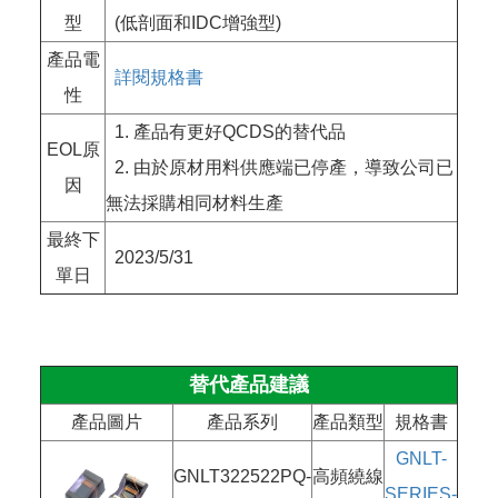
型
(低剖面和IDC增強型)
產品電
詳閱規格書
性
1. 產品有更好QCDS的替代品
EOL原
2. 由於原材用料供應端已停產，導致公司已
因
無法採購相同材料生產
最終下
2023/5/31
單日
替代產品建議
產品圖片
產品系列
產品類型
規格書
GNLT-
GNLT322522PQ-
高頻繞線
SERIES-