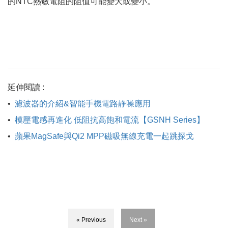
的NTC熱敏電阻的阻值可能變大或變小。
延伸閱讀 :
•
濾波器的介紹&智能手機電路静噪應用
•
模壓電感再進化 低阻抗高飽和電流【GSNH Series】
•
蘋果MagSafe與Qi2 MPP磁吸無線充電一起跳探戈
« Previous
Next »