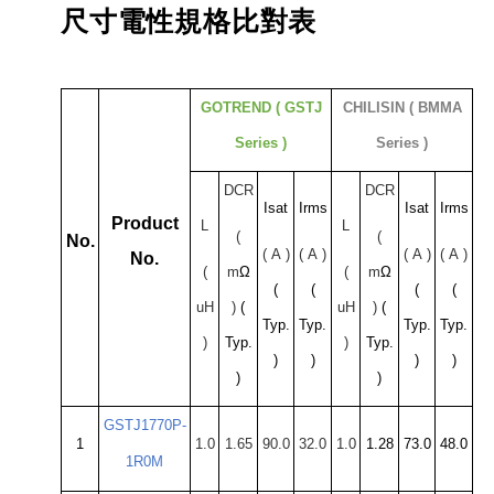
尺寸電性規格比對表
GOTREND ( GSTJ
CHILISIN ( BMMA
Series )
Series
)
DCR
DCR
Isat
Irms
Isat
Irms
Product
L
L
(
(
No.
(
A
)
(
A
)
(
A
)
(
A
)
No.
(
m
Ω
(
m
Ω
(
(
(
(
uH
)
(
uH
)
(
Typ.
Typ.
Typ.
Typ.
)
Typ.
)
Typ.
)
)
)
)
)
)
GSTJ1770P-
1
1.0
1.65
90.0
32.0
1.0
1.28
73.0
48.0
1R0M