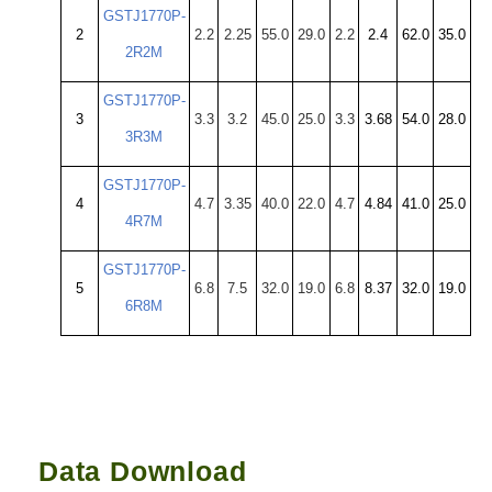
GSTJ1770P-
2
2.2
2.25
55.0
29.0
2.2
2.4
62.0
35.0
2R2M
GSTJ1770P-
3
3.3
3.2
45.0
25.0
3.3
3.68
54.0
28.0
3R3M
GSTJ1770P-
4
4.7
3.35
40.0
22.0
4.7
4.84
41.0
25.0
4R7M
GSTJ1770P-
5
6.8
7.5
32.0
19.0
6.8
8.37
32.0
19.0
6R8M
Data Download