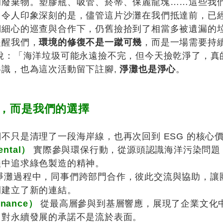
的廢棄物。塑膠瓶、吸管、菸蒂、保麗龍塊……這些我
。令人印象深刻的是，儘管這片沙灘在我們抵達前，已
們細心的巡查與合作下，仍舊撿拾到了相當多被遺漏的
提醒我們，
環境的修復不是一蹴可幾
，而是一場需要持
著說：「海洋垃圾可能永遠撿不完，但今天撿乾淨了，真
共識，也為這次活動留下註腳,
淨灘也是淨心
。
號，而是我們的選擇
不只是清理了一段海岸線，也再次回到 ESG 的核心
ental）
實際參與環保行動，從源頭認識海洋污染問題
程中追求綠色製造的精神。
淨灘過程中，同事們跨部門合作，彼此交流與協助，讓
間建立了新的連結。
nance）
從最高層參與到基層響應，展現了企業文化
司對永續發展的承諾不是流於表面。