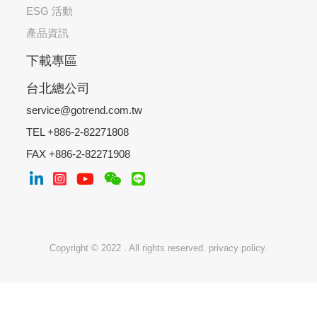
ESG 活動
產品資訊
下載專區
台北總公司
service@gotrend.com.tw
TEL +886-2-82271808
FAX +886-2-82271908
Copyright © 2022 . All rights reserved.
privacy policy.