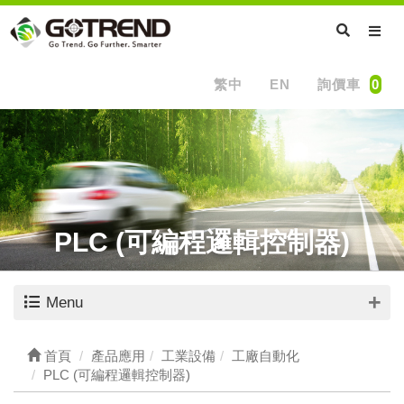
繁中
EN
詢價車
0
PLC (可編程邏輯控制器)
Menu
首頁
產品應用
工業設備
工廠自動化
PLC (可編程邏輯控制器)