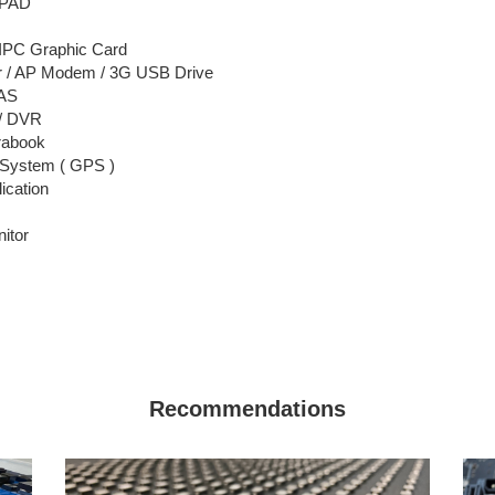
 PAD
 IPC Graphic Card
er / AP Modem / 3G USB Drive
NAS
 / DVR
trabook
n System ( GPS )
ication
nitor
Recommendations