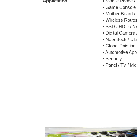
Application
• Mobile Phone /
• Game Console
• Mother Board /
• Wireless Rout
• SSD / HDD / 
• Digital Camera
• Note Book / Ul
• Global Poistio
• Automotive Appl
• Security
• Panel / TV / Mo