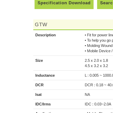
Specification Download
Searc
GTW
Description
• Fit for power lin
• To help you go
• Molding Wound 
• Mobile Device /
Size
2.5 x 2.0 x 1.8
4.5 x 3.2 x 3.2
Inductance
L : 0.005 ~ 1000
DCR
DCR : 0.18 ~ 40
Isat
NA
IDC/Irms
IDC : 0.03~2.0A