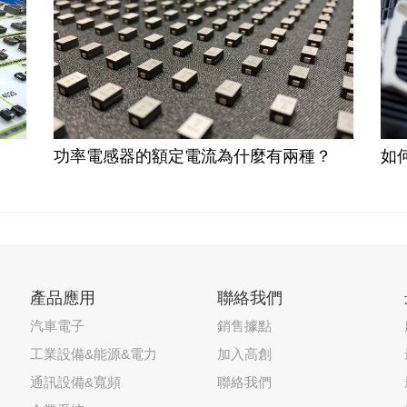
功率電感器的額定電流為什麼有兩種？
如
產品應用
聯絡我們
汽車電子
銷售據點
工業設備&能源&電力
加入高創
通訊設備&寬頻
聯絡我們