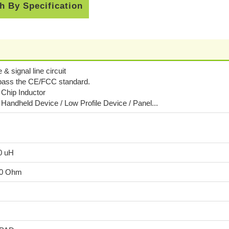
h By Specification
e & signal line circuit
 pass the CE/FCC standard.
Chip Inductor
 Handheld Device / Low Profile Device / Panel...
.0 uH
.0 Ohm