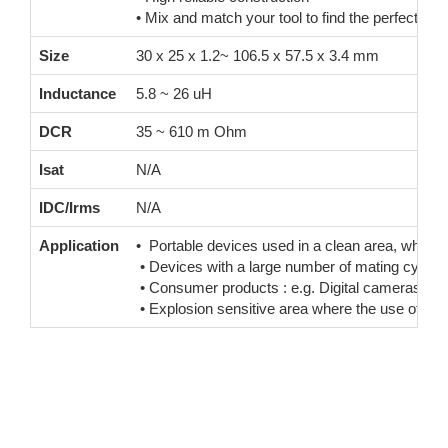
• Mix and match your tool to find the perfect co
Size
30 x 25 x 1.2~ 106.5 x 57.5 x 3.4 mm
Inductance
5.8 ~ 26 uH
DCR
35 ~ 610 m Ohm
Isat
N/A
IDC/Irms
N/A
Application
• Portable devices used in a clean area, where co
• Devices with a large number of mating cycles
• Consumer products : e.g. Digital cameras, ba
• Explosion sensitive area where the use of a p