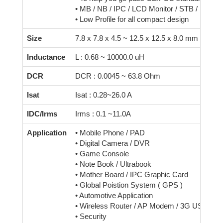
• MB / NB / IPC / LCD Monitor / STB / Netwo
• Low Profile for all compact design
Size
7.8 x 7.8 x 4.5 ~ 12.5 x 12.5 x 8.0 mm
Inductance
L : 0.68 ~ 10000.0 uH
DCR
DCR : 0.0045 ~ 63.8 Ohm
Isat
Isat : 0.28~26.0 A
IDC/Irms
Irms : 0.1 ~11.0A
Application
• Mobile Phone / PAD
• Digital Camera / DVR
• Game Console
• Note Book / Ultrabook
• Mother Board / IPC Graphic Card
• Global Poistion System ( GPS )
• Automotive Application
• Wireless Router / AP Modem / 3G USB Dri
• Security