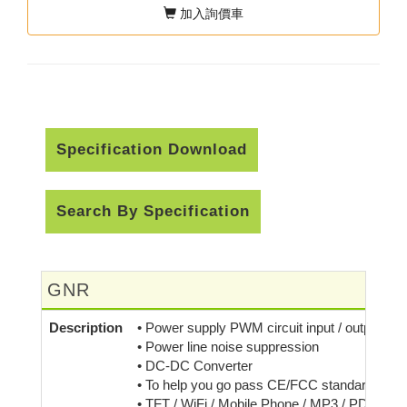
加入詢價車
Specification Download
Search By Specification
GNR
Description
• Power supply PWM circuit input / output ind
• Power line noise suppression
• DC-DC Converter
• To help you go pass CE/FCC standard
• TFT / WiFi / Mobile Phone / MP3 / PDA .... et