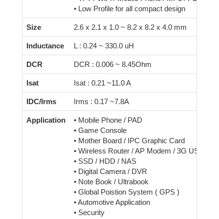
• Low Profile for all compact design
Size
2.6 x 2.1 x 1.0 ~ 8.2 x 8.2 x 4.0 mm
Inductance
L : 0.24 ~ 330.0 uH
DCR
DCR : 0.006 ~ 8.45Ohm
Isat
Isat : 0.21 ~11.0 A
IDC/Irms
Irms : 0.17 ~7.8A
Application
• Mobile Phone / PAD
• Game Console
• Mother Board / IPC Graphic Card
• Wireless Router / AP Modem / 3G USB Dri
• SSD / HDD / NAS
• Digital Camera / DVR
• Note Book / Ultrabook
• Global Poistion System ( GPS )
• Automotive Application
• Security