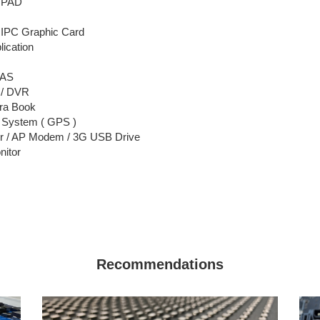
/ PAD
/ IPC Graphic Card
lication
NAS
a / DVR
tra Book
n System ( GPS )
er / AP Modem / 3G USB Drive
nitor
Recommendations