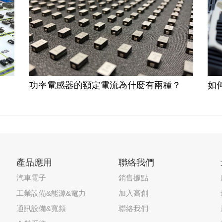
功率電感器的額定電流為什麼有兩種？
如
產品應用
聯絡我們
汽車電子
銷售據點
工業設備&能源&電力
加入高創
通訊設備&寬頻
聯絡我們