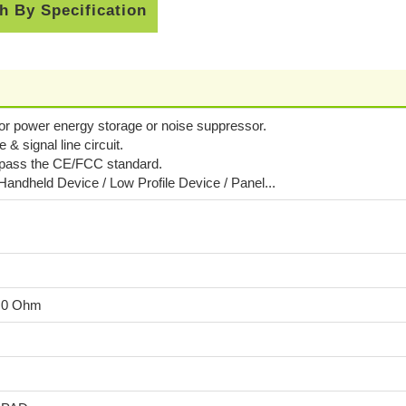
h By Specification
for power energy storage or noise suppressor.
e & signal line circuit.
o pass the CE/FCC standard.
 Handheld Device / Low Profile Device / Panel...
1.0 Ohm