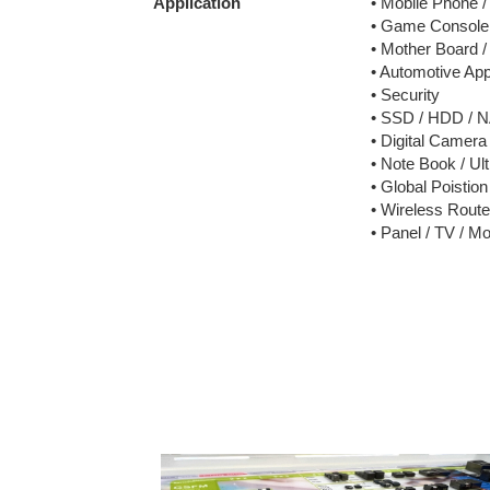
Application
• Mobile Phone 
• Game Console
• Mother Board 
• Automotive App
• Security
• SSD / HDD / 
• Digital Camer
• Note Book / Ul
• Global Poistio
• Wireless Rout
• Panel / TV / Mo