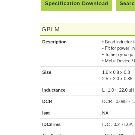
Specification Download
Searc
GBLM
Description
• Bead inductor 
• Fit for power lin
• To help you g
• Mobil Device /
Size
1.6 x 0.8 x 0.8
2.5 x 2.0 x 0.85
Inductance
L : 1.0 ~ 22.0 uH
DCR
DCR : 0.085 ~ 
Isat
NA
IDC/Irms
IDC : 0.2 ~1.6A