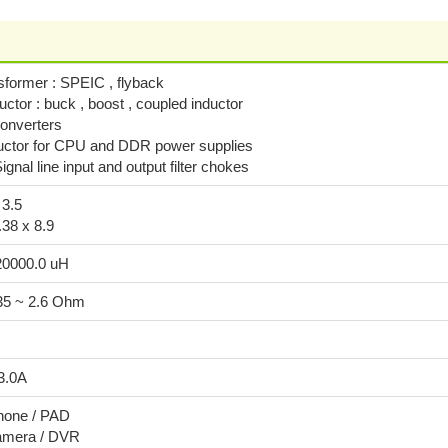
nsformer : SPEIC , flyback
uctor : buck , boost , coupled inductor
onverters
uctor for CPU and DDR power supplies
ignal line input and output filter chokes
 3.5
.38 x 8.9
 20000.0 uH
35 ~ 2.6 Ohm
3.0A
hone / PAD
Camera / DVR