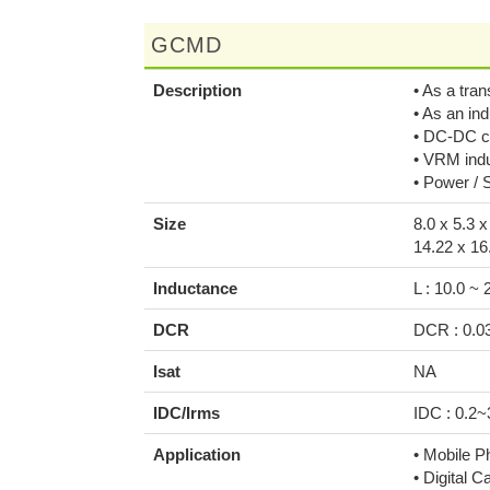
GCMD
Description
• As a tra
• As an ind
• DC-DC c
• VRM ind
• Power / S
Size
8.0 x 5.3 x
14.22 x 16
Inductance
L : 10.0 ~
DCR
DCR : 0.0
Isat
NA
IDC/Irms
IDC : 0.2~
Application
• Mobile P
• Digital 