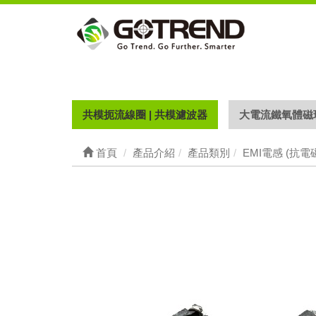
共模扼流線圈 | 共模濾波器
大電流鐵氧體磁
首頁
產品介紹
產品類別
EMI電感 (抗電