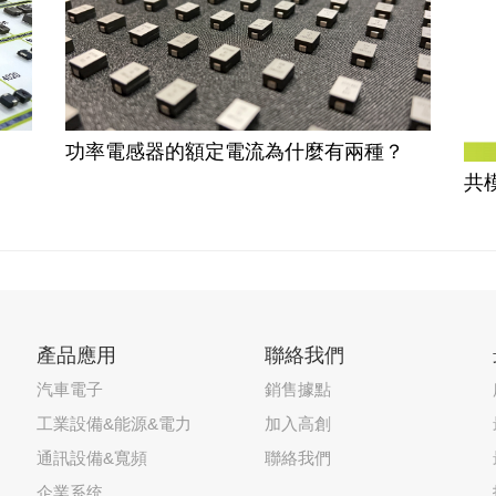
功率電感器的額定電流為什麼有兩種？
共
產品應用
聯絡我們
汽車電子
銷售據點
工業設備&能源&電力
加入高創
通訊設備&寬頻
聯絡我們
企業系统