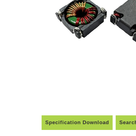
Specification Download
Searc