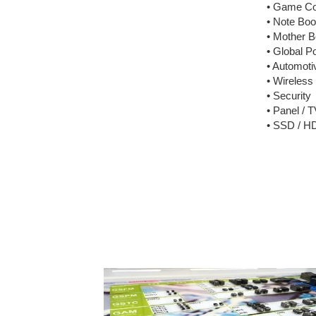
• Game Co
• Note Boo
• Mother B
• Global P
• Automoti
• Wireles
• Security
• Panel / T
• SSD / H