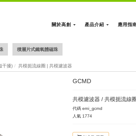
關於高創
產品介紹
應用指
珠
積層片式鐵氧體磁珠
磁干擾)
共模扼流線圈 | 共模濾波器
GCMD
共模濾波器 / 共模扼流線
代碼
emi_gcmd
人氣
1774