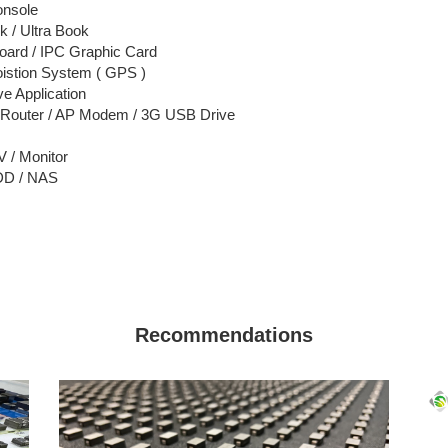
nsole
k / Ultra Book
oard / IPC Graphic Card
oistion System ( GPS )
ve Application
s Router / AP Modem / 3G USB Drive
V / Monitor
DD / NAS
Recommendations