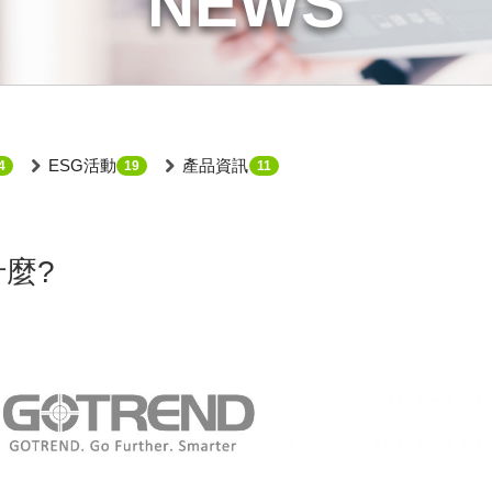
NEWS
ESG活動
產品資訊
4
19
11
麼?