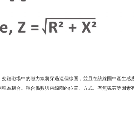
，交鏈磁場中的磁力線將穿過這個線圈，並且在該線圈中產生感
用稱為耦合。耦合係數與兩線圈的位置、方式、有無磁芯等因素