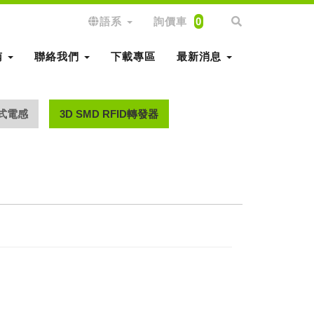
語系
詢價車
0
南
聯絡我們
下載專區
最新消息
式電感
3D SMD RFID轉發器