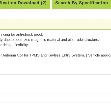
fication Download (2)
Search By Specification
nding for anti-shock proof.
ity due to optimized magnetic material and electrode structure.
design flexibility.
er Antenna Coil for TPMS and Keyless Entry System. ( Vehicle applica