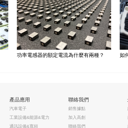
功率電感器的額定電流為什麼有兩種？
如
產品應用
聯絡我們
汽車電子
銷售據點
工業設備&能源&電力
加入高創
通訊設備&寬頻
聯絡我們