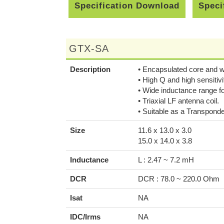
Specification Download
Speci
GTX-SA
Description
• Encapsulated core and wi
• High Q and high sensitiv
• Wide inductance range for 
• Triaxial LF antenna coil.
• Suitable as a Transpond
Size
11.6 x 13.0 x 3.0
15.0 x 14.0 x 3.8
Inductance
L : 2.47 ~ 7.2 mH
DCR
DCR : 78.0 ~ 220.0 Ohm
Isat
NA
IDC/Irms
NA